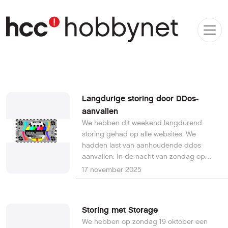
Langdurige storing door DDos-
aanvallen
We hebben dit weekend langdurend
storing gehad op alle websites. We
hadden last van aanhoudende ddos
aanvallen. In de nacht van zondag op
maandag hebben we acties ondernomen
17 november 2025
waaronder het herstarten van alle
systemen. Dit bleek echter niet voldoende.
We zijn vandaag de hele dag bezig
Storing met Storage
geweest met zoeken naar de bekende
We hebben op zondag 19 oktober een
speld in de hooiberg. Tijdens het