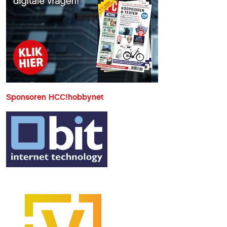
de avond 1 of meer keren opnieuw uit de
lucht gaan. +-+
Sponsoren HCC!hobbynet