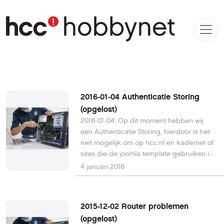
2016-01-04 Authenticatie Storing
(opgelost)
2016-01-04: Op dit moment hebben wij
een Authenticatie Storing, hierdoor is het
niet mogelijk om op hcc.nl en kadernet of
sites die de joomla template gebruiken in
te loggen. We werken er aan om zo snel
4 januari 2016
mogelijk het probleem te verhelpen Ons
excuus voor de overlast [Extra Info: Deze
storing is op 2016-01-06 opgelost gemeld]
2015-12-02 Router problemen
(opgelost)