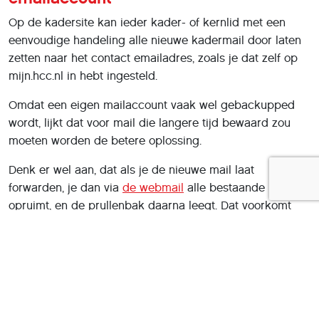
Op de kadersite kan ieder kader- of kernlid met een
eenvoudige handeling alle nieuwe kadermail door laten
zetten naar het contact emailadres, zoals je dat zelf op
mijn.hcc.nl in hebt ingesteld.
Omdat een eigen mailaccount vaak wel gebackupped
wordt, lijkt dat voor mail die langere tijd bewaard zou
moeten worden de betere oplossing.
Denk er wel aan, dat als je de nieuwe mail laat
forwarden, je dan via
de webmail
alle bestaande mail
opruimt, en de prullenbak daarna leegt. Dat voorkomt
dat er diskruimte gebruikt blijft worden, waar geen
gebruik meer van wordt gemaakt.
Incidenteel ruimen de Hobbynet beheerders dit soort
'vergeten' bestanden handmatig op, maar laat het daar
svp niet op aankomen.