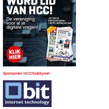
Sponsoren HCC!hobbynet