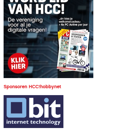
Sponsoren HCC!hobbynet