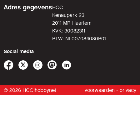
Adres gegevens
HCC
Kenaupark 23
2011 MR Haarlem
KVK: 30082311
BTW: NL007084080B01
Social media
© 2026 HCC!hobbynet
voorwaarden
•
privacy