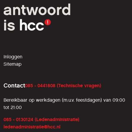
HCC is een vereniging van
computer- en tech-
liefhebbers.
Inloggen
Sitemap
Contact
085 - 0441808 (Technische vragen)
Bereikbaar op werkdagen (m.u.v. feestdagen) van 09:00
tot 21:00
085 - 0130124 (Ledenadministratie)
ledenadministratie@hcc.nl