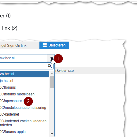
r (1)
 link (2)