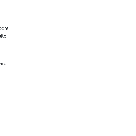
pent
ite
aard