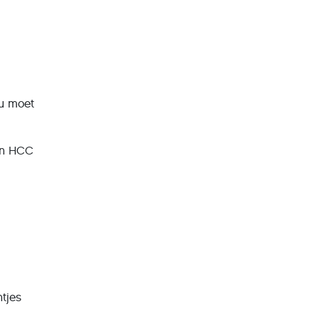
nu moet
een HCC
ntjes