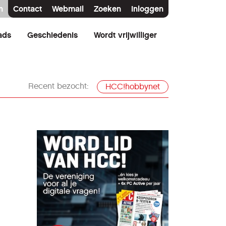
n
Contact
Webmail
Zoeken
Inloggen
ads
Geschiedenis
Wordt vrijwilliger
Recent bezocht:
HCC!hobbynet