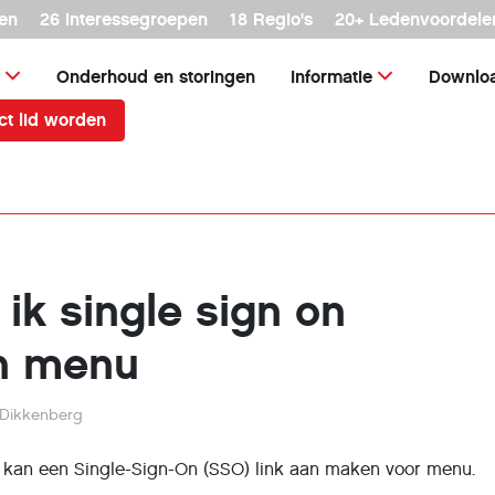
en
26 interessegroepen
18 Regio's
20+ Ledenvoordele
Onderhoud en storingen
Informatie
Downlo
ct lid worden
ik single sign on
jn menu
 Dikkenberg
 kan een Single-Sign-On (SSO) link aan maken voor menu.