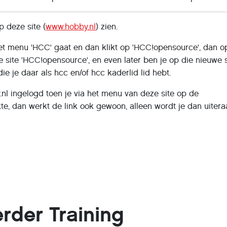
p deze site (
www.hobby.nl
) zien.
het menu 'HCC' gaat en dan klikt op 'HCC!opensource', dan o
 site 'HCC!opensource', en even later ben je op die nieuwe s
e je daar als hcc en/of hcc kaderlid lid hebt.
nl ingelogd toen je via het menu van deze site op de
kte, dan werkt de link ook gewoon, alleen wordt je dan uiter
der Training